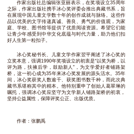
作家出版社总编辑张亚丽表示，在奖项设立35周年
之际，作家出版社携手冰心奖评委会推出典藏书系，旨
在展现中国儿童文学数十年的创作成就与脉络。这些作
品以优美的文字传递真诚、善良、勇气的价值观，为家
庭、学校、图书馆等提供了优质阅读资源。希望它们能
让青少年感受到中华文化底蕴与时代力量，助力他们扣
好人生第一粒扣子。
冰心奖秘书长、儿童文学作家翌平阐述了冰心奖的
立奖本意，强调1990年奖项设立的初衷是“以奖为桥，以
评为路，扶掖后学，鼓励新人”，为文学爱好者铺路架
桥，这一初心成为35年来冰心奖发展的源头活水。35年
间，冰心奖获奖人数逾千、获奖图书数千种，而此次典
藏书系堪称其中的精本。他特别重申了创始人葛翠琳的
嘱托，强调冰心奖应坚守为文学新人铺路架桥的初衷，
坚持公益属性，保障评奖公正、出版优质。
作者：张鹏禹