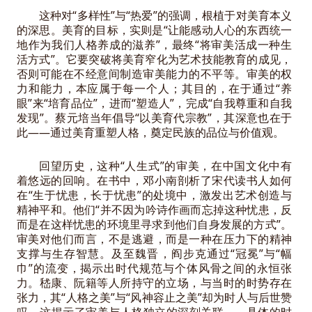
这种对“多样性”与“热爱”的强调，根植于对美育本义
的深思。美育的目标，实则是“让能感动人心的东西统一
地作为我们人格养成的滋养”，最终“将审美活成一种生
活方式”。它要突破将美育窄化为艺术技能教育的成见，
否则可能在不经意间制造审美能力的不平等。审美的权
力和能力，本应属于每一个人；其目的，在于通过“养
眼”来“培育品位”，进而“塑造人”，完成“自我尊重和自我
发现”。蔡元培当年倡导“以美育代宗教”，其深意也在于
此——通过美育重塑人格，奠定民族的品位与价值观。
回望历史，这种“人生式”的审美，在中国文化中有
着悠远的回响。在书中，邓小南剖析了宋代读书人如何
在“生于忧患，长于忧患”的处境中，激发出艺术创造与
精神平和。他们“并不因为吟诗作画而忘掉这种忧患，反
而是在这样忧患的环境里寻求到他们自身发展的方式”。
审美对他们而言，不是逃避，而是一种在压力下的精神
支撑与生存智慧。及至魏晋，阎步克通过“冠冕”与“幅
巾”的流变，揭示出时代规范与个体风骨之间的永恒张
力。嵇康、阮籍等人所持守的立场，与当时的时势存在
张力，其“人格之美”与“风神容止之美”却为时人与后世赞