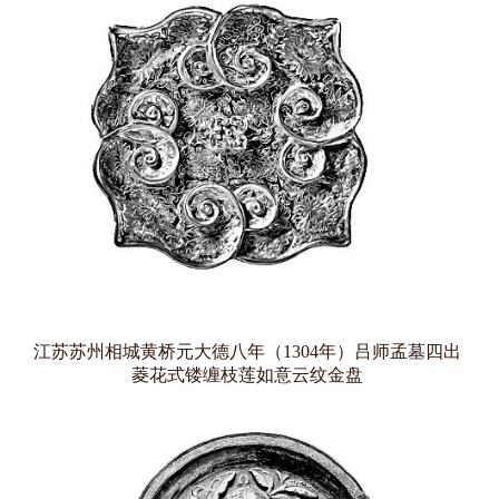
江苏苏州相城黄桥元大德八年（1304年）吕师孟墓四出
菱花式镂缠枝莲如意云纹金盘