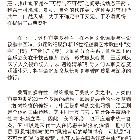
慧，指出道家是在“可行与不可行”之间寻找动态平衡，
推崇一种混沌、灵动、自然的秩序美，这种美追求和谐
共生、自然天成，为于不确定中守安定、于矛盾间得自
在提供了古典资源。
在书中，这种审美多样性，在不同文化语境与生命
议题中回响。刘彦玲细腻剖析19世纪德奥艺术歌曲中“文
字”（情）与“音乐”（琴）之间的分合关系，阐明真正的
音乐之美在于技艺服务情感，形式服从心灵。王岳则从
医学人文视角切入，以“遗愿清单”引导人们以审美态度
观照生死，将生命的意义从长度竞赛转向质量与深度的
修行。
美育的多样性，最终根植于美的本质之中。人类的
审美判断宛如一个多层的结构：底层是共通的生物基础
（如对均衡的偏好），中层是多样的文化习惯，顶层则
是个体的自由策略。美不同于真与善，它允许并鼓励个
性与“标新立异”。因此，美育不必，也不应追求统一答
案。它可以是宋代士人在忧患中涵泳的温情，也可以
是“冠冕”礼制与“幅巾”风雅背后的精神博弈；可以是“可
不可之间”的道家智慧，也可以是在嘈杂现场中体悟的那