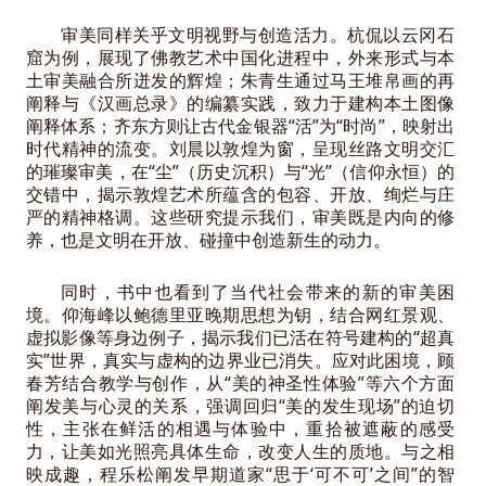
审美同样关乎文明视野与创造活力。杭侃以云冈石
窟为例，展现了佛教艺术中国化进程中，外来形式与本
土审美融合所迸发的辉煌；朱青生通过马王堆帛画的再
阐释与《汉画总录》的编纂实践，致力于建构本土图像
阐释体系；齐东方则让古代金银器“活”为“时尚”，映射出
时代精神的流变。刘晨以敦煌为窗，呈现丝路文明交汇
的璀璨审美，在“尘”（历史沉积）与“光”（信仰永恒）的
交错中，揭示敦煌艺术所蕴含的包容、开放、绚烂与庄
严的精神格调。这些研究提示我们，审美既是内向的修
养，也是文明在开放、碰撞中创造新生的动力。
同时，书中也看到了当代社会带来的新的审美困
境。仰海峰以鲍德里亚晚期思想为钥，结合网红景观、
虚拟影像等身边例子，揭示我们已活在符号建构的“超真
实”世界，真实与虚构的边界业已消失。应对此困境，顾
春芳结合教学与创作，从“美的神圣性体验”等六个方面
阐发美与心灵的关系，强调回归“美的发生现场”的迫切
性，主张在鲜活的相遇与体验中，重拾被遮蔽的感受
力，让美如光照亮具体生命，改变人生的质地。与之相
映成趣，程乐松阐发早期道家“思于‘可不可’之间”的智