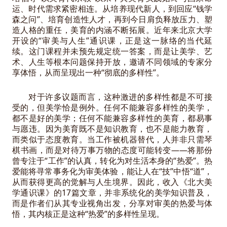
运、时代需求紧密相连。从培养现代新人，到回应“钱学
森之问”、培育创造性人才，再到今日肩负释放压力、塑
造人格的重任，美育的内涵不断拓展。近年来北京大学
开设的“审美与人生”通识课，正是这一脉络的当代延
续。这门课程并未预先规定统一答案，而是让美学、艺
术、人生等根本问题保持开放，邀请不同领域的专家分
享体悟，从而呈现出一种“彻底的多样性”。
对于许多议题而言，这种激进的多样性都是不可接
受的，但美学恰是例外。任何不能兼容多样性的美学，
都不是好的美学；任何不能兼容多样性的美育，都易事
与愿违。因为美育既不是知识教育，也不是能力教育，
而类似于态度教育。当工作被机器替代，人并非只需琴
棋书画，而是对待万事万物的态度可能转变——将那份
曾专注于“工作”的认真，转化为对生活本身的“热爱”。热
爱能将寻常事务化为审美体验，能让人在“技”中悟“道”，
从而获得更高的觉解与人生境界。因此，收入《北大美
学通识课》的17篇文章，并非系统化的美学知识普及，
而是作者们从其专业视角出发，分享对审美的热爱与体
悟，其内核正是这种“热爱”的多样性呈现。