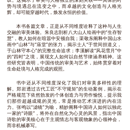
叹。这揭示了审美与人格独立的深刻关联——具体的时
势与境遇总在流变之中，而卓越的文化创造与人格光
辉，却可能穿越时代，焕发永恒的价值。
本书各篇文章，正是从不同维度诠释了这种与人生
交融的审美体验。朱良志剖析八大山人绘画中的“生存智
慧”，教人如何在喧嚣中安顿自我；渠敬东阐释中国山水
画中“山林”与“庙堂”的张力，揭示士人“于世间担道义，
于山林守本心”的完整生命追求；李溪解读“风花雪月”中
的“四时”之境，展现文人如何以自然节律涵养精神。这
些研究皆表明，中国传统的审美与艺术，始终贯穿着对
生命处境与人格完成的观照。
书中还从不同维度深化了我们对审美多样性的理
解。郑岩透过古代工匠“不守规矩”的生动案例，揭示在
严格规范下依然勃发的个体创造力与劳作愉悦，提示我
们那些超越成规的灵光，常是推动艺术演进的内在活
力。张鸣以“滤镜”为喻，精妙阐释中国诗人如何以独此
一家的“诗眼”，将外在自然化为心灵的风景，指出中国
诗歌的审美核心在于主观情志与客观物象的心领神会，
而非机械摹写。