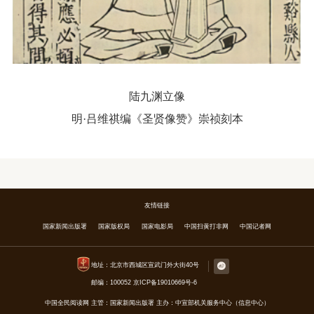
陆九渊立像
明·吕维祺编《圣贤像赞》崇祯刻本
友情链接
国家新闻出版署
国家版权局
国家电影局
中国扫黄打非网
中国记者网
地址：北京市西城区宣武门外大街40号

邮编：100052 京ICP备19010669号-6
中国全民阅读网
主管：国家新闻出版署
主办：中宣部机关服务中心（信息中心）