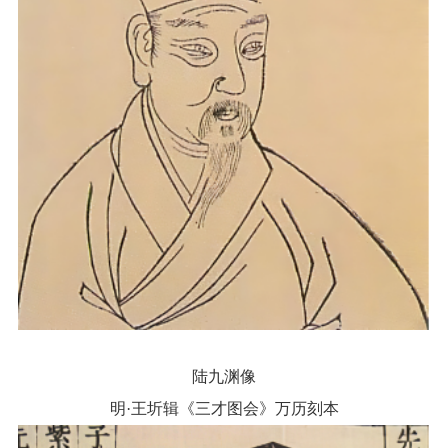
陆九渊像
明·王圻辑《三才图会》万历刻本