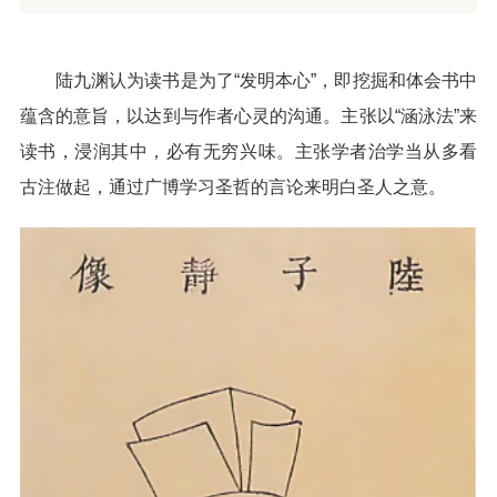
陆九渊认为读书是为了“发明本心”，即挖掘和体会书中
蕴含的意旨，以达到与作者心灵的沟通。主张以“涵泳法”来
读书，浸润其中，必有无穷兴味。主张学者治学当从多看
古注做起，通过广博学习圣哲的言论来明白圣人之意。