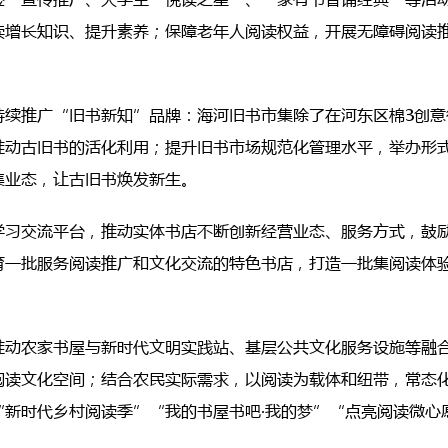
读增长知识、提升素养；保障老年人阅读权益，开展无障碍阅读
持续推广“旧书新知”品牌：海河旧书市集除了在河东区棉3创意
推动古旧书的活化利用；提升旧书市场规范化管理水平，举办形
集业态，让古旧书焕发新生。
学习交流平台，推动实体书店不断创新经营业态、服务方式，鼓
育一批服务阅读推广和文化交流的特色书店，打造一批集阅读体
推动农家书屋与新时代文明实践站、基层公共文化服务设施等融
阅读文化空间；结合农民实际需求，以阅读为载体和纽带，常态
“新时代乡村阅读季”“我的书屋书吧·我的梦”“点亮阅读微心
。