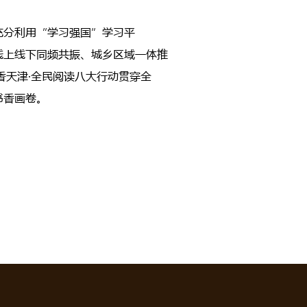
充分利用“学习强国”学习平
线上线下同频共振、城乡区域一体推
香天津·全民阅读八大行动贯穿全
书香画卷。