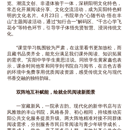
览、潮流文创、非遗体验于一体，深耕阳明文化特色，
常态化开展阅读分享、文化交流活动，成为宾阳特色鲜
明的文化名片。4月23日，书院举办“心随书动·悟在丰
山”主题阅读活动，通过“知行合一”解码区、“千古心学飞
花令”等特色环节，引导学子体悟先贤智慧、浸润传统文
化。
“课堂学习氛围较为严肃，在这里看书更加放松，而
且藏书品类齐全，能充分满足我们课外阅读、知识拓展
的需求。”宾阳中学学生黄思洁说。同班学生黄家鑫也表
示，课余时间他常和同学到书院自习阅书，在古色古香
的环境中免费享用优质阅读资源，感受传统文化与现代
书香交融的独特韵味。
双阵地互补赋能，绘就全民阅读新图景
一室藏新风，一院承古韵。现代化的新华书店与古
风雅致的丰山书院，风格各异、初心相同，持续推动宾
阳公共文化服务提质升级。两大阵地精准对接不同群体
阅读需求，分别服务市民日常阅读与青少年研学成长，