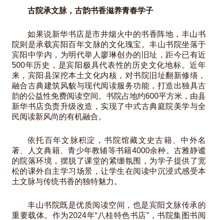
古院承文脉，古韵书香滋养青春学子
如果说新华书店是市井烟火中的书香阵地，丰山书
院则是承载宾阳百年文脉的文化瑰宝。丰山书院坐落于
宾阳中学内，为明代举人廖琳创办的旧址，距今已有近
500年历史，是宾阳极具代表性的历史文化地标。近年
来，宾阳县深挖本土文化内核，对书院旧址翻新修缮，
融合古典建筑风貌与现代阅读服务功能，打造出独具古
韵的公益性免费阅读空间。书院占地约600平方米，由县
新华书店负责升级改造，实现了中式古典庭院美学与全
民阅读新风尚的有机融合。
依托百年文脉积淀，书院馆藏文史古籍、中外名
著、人文典籍、青少年教辅等书籍4000余种。古雅静谧
的院落环境，摆脱了课堂的紧绷氛围，为学子提供了宽
松的课外自主学习场景，让学生在阅读中沉浸式感受本
土文脉与传统书香的独特魅力。
丰山书院既是优质阅读空间，也是宾阳文脉传承的
重要载体。作为2024年“八桂特色书店”，书院集图书阅