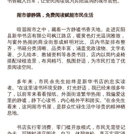
书香融入日常，让全民阅读成为宾阳温润的城市底色。
闹市僻静隅，免费阅读赋能市民生活
喧嚣闹市之中，藏着一方静谧书香天地。走进宾阳
县新华书店有限公司枫江路店，暖黄色灯光温润雅致，
与窗外热闹的商业街形成鲜明对比。店内书架排布整
齐，书籍分类清晰、品类丰富，涵盖党政读物、文学名
著、少儿绘本、教辅资料等各类书目。店内以简约桌椅
搭配绿植造景，布局精巧、氛围舒适，为市民打造了优
质阅读空间。
多年来，市民余先生始终是新华书店的忠实读
者。“在这里读书环境安静、灯光舒适，我已经来很多年
了，以前常来看看报纸。外面街道繁华热闹，我偏爱这
里的静谧，静下心读书，内心格外平和踏实。”在余先生
看来，这间闹市书屋，是群众忙碌生活中珍贵的精神栖
息地。
书店实行零消费、零门槛开放模式，市民无需登记
办卡，可随时进店阅读、自习、休憩放松，真正实现“进