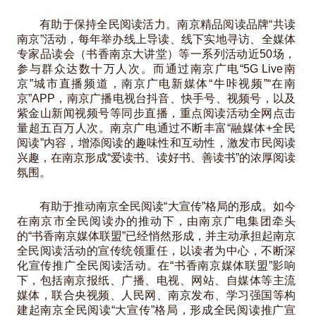
有助于保持全民阅读活力。南京精品阅读品牌“共读
南京”活动，每年举办线上导读、线下实地寻访、全媒体
专家品读会（书香南京大讲堂）等一系列活动近50场，
参与群众达数十万人次。而通过南京广电“5G Live南
京”城市直播频道，南京广电新媒体“牛咔视频”“在南
京”APP，南京广播电视台抖音、快手号、视频号，以及
紫金山新闻视频号等同步直播，重点阅读活动全网点击
量超五百万人次。南京广电通过不断丰富“融媒体+全民
阅读”内容，增添阅读的趣味性和互动性，激发市民阅读
兴趣，在南京形成“爱读书、读好书、善读书”的浓厚阅读
氛围。
有助于推动南京全民阅读“大宣传”格局的形成。如今
在南京市全民阅读办的推动下，由南京广电集团牵头
的“书香南京媒体联盟”已经悄然形成，并主动承担起南京
全民阅读活动的宣传统领重任，以读者为中心，不断深
化宣传推广全民阅读活动。在“书香南京媒体联盟”影响
下，包括南京报纸、广播、电视、网站、自媒体等主流
媒体，联合央视频、人民网、南京发布、学习强国等构
建起南京全民阅读“大宣传”格局，形成全民阅读推广宣