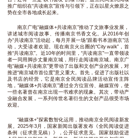
推广组织在“共读南京”宣传与引领下，正在以星火燎原之
势在全市各地成长起来。
南京广电“融媒体+共读南京”推动了文旅事业发展，
讲述城市阅读故事、传播南京书香文化。从2016年创
办“共读南京”活动起，每月开展一场“跟着书本游南京”活
动，大受读者欢迎。现在南京火出圈的“City walk”，首
推“共读南京”。近10年的时间里，“共读南京”一直带领读
者一同用脚步丈量南京城，用行走阅读南京城。南京广
电“融媒+共读南京”更带动了出版和文创产业的发展，对
推进“南京城市首位度”意义重大。首先，促进了出版社以
及书店的经营，它是南京全民阅读品牌活动宣传主阵
地，“融媒体+共读南京”通过全方位宣传、融媒宣传，使
一些名著曾在南京出现一书难求的现象。其次，带动产
业融合发展，一系列传世名著衍生的文创产品很受市场
欢迎。
“融媒体+”探索数智化运用，推动南京全民阅读新发
展。2025年3月，国家新闻出版署发布《全民阅读促进
条例（征求意见稿）》，公开征求意见。国家鼓励促进