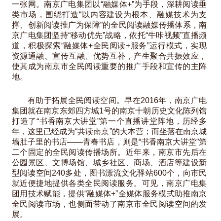
一张网。南京广电集团以“融媒体+”为手段，深耕阅读垂
类市场，围绕打造“以内容建设为根本、融媒技术为支
撑、创新阅读推广为保障”的全民阅读融媒传播体系，南
京广电集团坚持“移动优先”战略，依托“牛咔视频”直播频
道，积极探索“融媒体+全民阅读+服务”运行模式，实现
资源通融、宣传互融、优势互补，产生聚合共振效应，
使其成为南京市全民阅读重要的推广手段和宣传的主阵
地。
有助于拓展全民阅读空间。早在2016年，南京广电
集团就在南京东郊四方城1号的南京十朝历史文化陈列馆
打造了“书香南京大讲堂”第一个直播讲堂阵地，历经多
年，这里已经成为“共读南京”的大本营；而坐落在南京城
墙肚子里的书店——青春书店，则是“书香南京大讲堂”第
二个固定的全民阅读传播场所。近年来，南京市先后在
公园景区、文博场馆、城乡社区、商场、酒店等建设新
型阅读空间240多处，图书漂流文化驿站600个，向市民
就近便捷地提供各类全民阅读服务。可见，南京广电集
团用技术赋能，提供“融媒体+”全媒体服务模式助推南京
全民阅读市场，也侧面带动了南京市全民阅读空间的发
展。