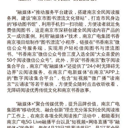
“融媒体+”推动服务平台建设，搭建南京全民阅读服
务网。建设“南京市图书漂流文化驿站”，打造市民身边
的“移动图书馆”，利用手机扫一扫功能，方便读者就近免
费借阅图书，这是南京市深耕创建全民阅读内容产品的
又一成功案例。利用“融媒体+”技术，南京广电集团书香
南京项目组制作“图书漂流”小程序，链接在“书香南京”微
信公众号服务端，实现用户轻松借阅图书与漂流图
书。“书香南京”微信公众号曾三度入选全国“大众喜爱的
50个阅读微信公众号”。此外，开设“书香南京”数字阅读
集合平台，南京广电“融媒体+”还提供了“24小时无障碍无
边界”云阅读服务。在南京广电新媒体“在南京”APP上
的“数字阅读集合平台”，包含“短视频”“微广播”“读南
京”“云诵读”等若干板块，方便受众随时点击收听收看，
无障碍阅读优秀传统文化和南京书香故事。
“融媒体+”聚合传媒优势，提升品牌价值。南京广电
集团将“移动优先、融合创新”理念充分落实到全民阅读推
广工作上，在南京各项全民阅读推广活动中，都能看到
南京广电5G Live融播平台以及“短视频+网络直播”等“融
媒体+”的身影。每年4月23日“世界读书日”，是“江苏全民