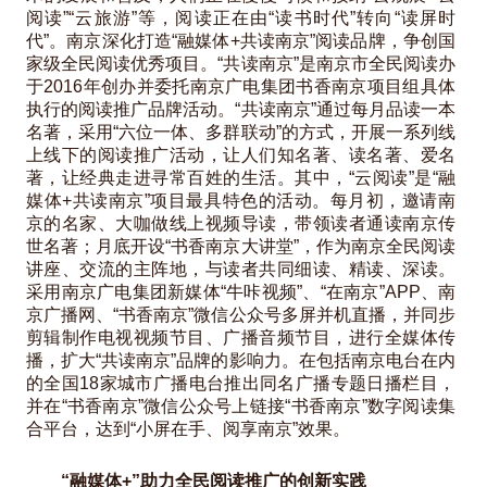
阅读”“云旅游”等，阅读正在由“读书时代”转向“读屏时
代”。南京深化打造“融媒体+共读南京”阅读品牌，争创国
家级全民阅读优秀项目。“共读南京”是南京市全民阅读办
于2016年创办并委托南京广电集团书香南京项目组具体
执行的阅读推广品牌活动。“共读南京”通过每月品读一本
名著，采用“六位一体、多群联动”的方式，开展一系列线
上线下的阅读推广活动，让人们知名著、读名著、爱名
著，让经典走进寻常百姓的生活。其中，“云阅读”是“融
媒体+共读南京”项目最具特色的活动。每月初，邀请南
京的名家、大咖做线上视频导读，带领读者通读南京传
世名著；月底开设“书香南京大讲堂”，作为南京全民阅读
讲座、交流的主阵地，与读者共同细读、精读、深读。
采用南京广电集团新媒体“牛咔视频”、“在南京”APP、南
京广播网、“书香南京”微信公众号多屏并机直播，并同步
剪辑制作电视视频节目、广播音频节目，进行全媒体传
播，扩大“共读南京”品牌的影响力。在包括南京电台在内
的全国18家城市广播电台推出同名广播专题日播栏目，
并在“书香南京”微信公众号上链接“书香南京”数字阅读集
合平台，达到“小屏在手、阅享南京”效果。
“融媒体+”助力全民阅读推广的创新实践