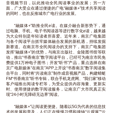
音视频节目，以此推动全民阅读事业的发展；另一方
面，广大受众在通过便捷的广电“融媒体+”技术共享阅读
的同时，也在反推城市广电行业的发展。
“融媒体+”助推全民e读。在媒介融合新形势下，通
过电脑、手机、电子书阅读器等进行数字化e读，越来越
为大众特别是年轻读者所喜爱。近年来，南京广电集团
与各个阅读平台抓牢媒体融合发展的新机遇，持续发掘
新赛道。在南京市全民阅读办的支持下，南京广电集团
发挥“融媒体+”的优势，与南京出版社、金陵图书馆等联
动，推出“书香南京”数字阅读平台，已经可为南京市民免
费提供1万种电子图书；开发“听书”产品，重点选择在南
京广电新媒体“在南京”APP上开设“书香南京”数字阅读集
合平台，同时将“共读南京”制作成音视频产品，构建蜻蜓
FM“书香南京”听书专辑，联合手机龙虎网、“我们家”移动
客户端推出阅读专栏等，为受众提供内容海量、更新实
时、使用便捷的数字阅读服务，让南京广大市民真正实
现“24小时无障碍无边界”阅读。
“融媒体+”让阅读更便捷。随着以5G为代表的信息技
术的发展和普及，人们正在慢慢习惯和接纳“云观展”“云