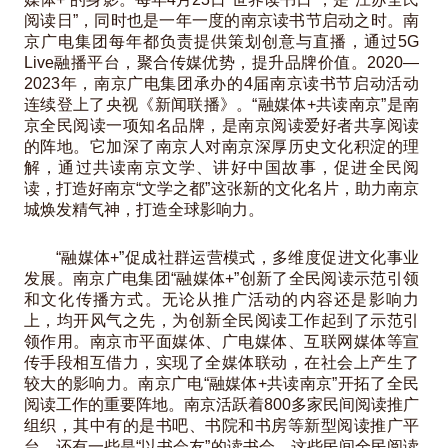
阅读日”，同时也是一年一度的南京读书节启动之时。南
京广电集团每年都负责提供策划创意与直播，通过5G
Live融播平台，聚合传媒优势，提升品牌价值。2020—
2023年，南京广电集团承办的4届南京读书节启动活动
连续登上了央视《新闻联播》。“融媒体+共读南京”是南
京全民阅读一项知名品牌，是南京阅读爱好者共享阅读
的阵地。它加深了南京人对南京深厚历史文化积淀的理
解，通过共读南京文学、讲好中国故事，促进全民阅
读，打造好南京“文学之都”这张新的文化名片，助力南京
城焕发精气神，打造全球影响力。
“融媒体+”促成社群运营模式，多维度促进文化事业
发展。南京广电集团“融媒体+”创新了全民阅读示范引领
和文化传播方式。无论从推广活动的内容还是影响力
上，均开风气之先，为创新全民阅读工作起到了示范引
领作用。南京市平面媒体、广电媒体、互联网媒体等宣
传手段相互借力，实现了全媒体联动，在社会上产生了
较大的影响力。南京广电“融媒体+共读南京”开拓了全民
阅读工作的重要阵地。南京活跃着800多家民间阅读推广
组织，其中有的是书吧、书院和书房等新型阅读推广平
台，还有一些是“以书会友”的读书会。这些民间全民阅读