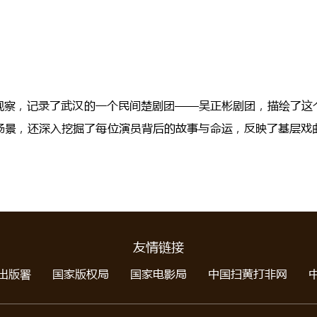
观察，记录了武汉的一个民间楚剧团——吴正彬剧团，描绘了这
场景，还深入挖掘了每位演员背后的故事与命运，反映了基层戏
友情链接
出版署
国家版权局
国家电影局
中国扫黄打非网