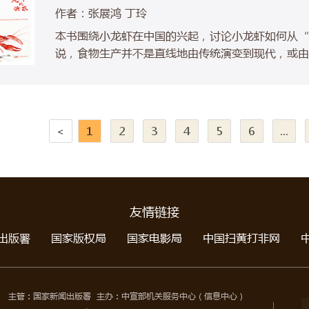
作者：张展鸿 丁玲
本书围绕小龙虾在中国的兴起，讨论小龙虾如何从“
说，食物生产并不是直线地由传统演变到现代，或由
藏着许多与文化心理、身份象征、经济民生相关的问
<
1
2
3
4
5
6
...
友情链接
出版署
国家版权局
国家电影局
中国扫黄打非网
主管：国家新闻出版署 主办：中宣部机关服务中心（信息中心）