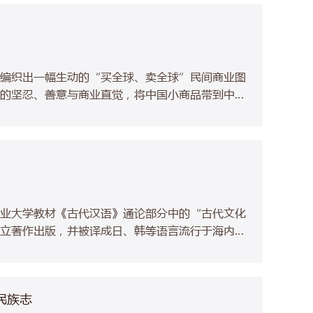
编织出一幅生动的“买全球、卖全球”民间商业图
的坚忍、善意与商业直觉，将中国小商品带到中
的日常生活。 有别于宏观叙事的经济全球化理
。义乌出海商人以小商品为媒，真正走入了异国百
他们以人类共通的善意赢得信任，以尊重差异的智
。他们正在以平等尊重、开放融通践行着人类命运
业大学教材《古代汉语》通论部分中的“古代文化
立著作出版，并被译成日、韩等语言流行于海内
、姓名、礼俗、宗法、宫室、车马、饮食、衣饰、
统文化百科全书。每章结合经典文献里的案例讲解
，是学习中国古代文化知识的入门经典。
民族志