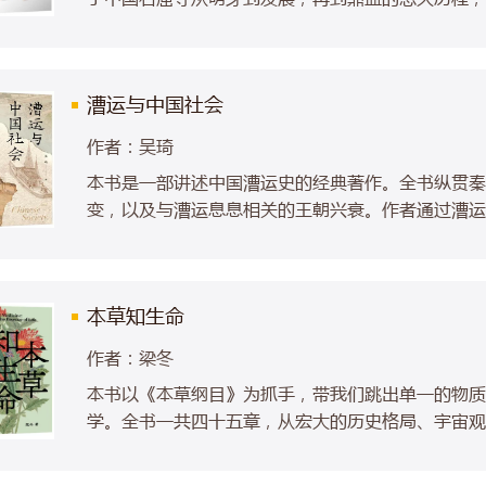
风貌与精湛技艺。书中不仅详细介绍了敦煌莫高窟、
理位置、历史背景、艺术特色及代表作品，还深入挖
交流等深层次内涵。
漕运与中国社会
作者：吴琦
本书是一部讲述中国漕运史的经典著作。全书纵贯秦
变，以及与漕运息息相关的王朝兴衰。作者通过漕运
化等诸多领域，系统探讨漕运与国家、社会、基层之
现象的分析，呈现出古代社会的立体图景。本书不仅
画了漕船运送货物的漕丁、结成秘密组织的水手、运
本草知生命
实，呈现了漕运与国计民生的关系，更展现了运河两
作者：梁冬
本书以《本草纲目》为抓手，带我们跳出单一的物质
学。全书一共四十五章，从宏大的历史格局、宇宙观
序，由外向内，娓娓道来。它告诉我们，万事万物皆
力，去平衡自身的偏性。