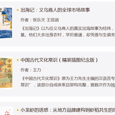
出海记：义乌商人的全球市场故事
作者：张乐天 王琮涵
《出海记》以九位义乌商人的真实出海故事为经纬，
景。他们大多出身农村，学历普通，却凭借与生俱来
东、非洲、欧洲、美洲的寻常巷陌，深度嵌入当地人
论，本书提出了“生活世界的全球化”这一核心概念
姓的生活世界，触发了文化之间真实的相遇与互嵌。
中国古代文化常识（精装插图纪念版）
慧融入他乡，以利益分享的理念建立共赢的商业生态
共同体理念，将愿景转化为现实。
作者：王力
《中国古代文化常识》原为王力先生主编的汉语言专
常识”，该部分自成体系且架构完整，曾数次作为独
外。全书分为天文、历法、乐律、地理、职官、科举
什物十四章，涉及古代中国的方方面面，堪称中国传
该部分最核心的概念，内容充实严谨，行文平易简洁
小龙虾的诱惑：从地方品牌建构到虾稻共生的