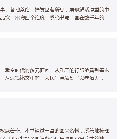
事、各地茶俗，抒发品茗所思，展现鲜活厚重的中
品饮、器物四个维度，系统书写中国在数千年的饮
关系。
一激变时代的多元面向：从孔子的行旅沧桑到墨家
义，从汉镜铭文中的“人民”意象到“以孝治天
实中发掘新的脉络，实践了宏大叙事和微观考察的结
权威著作。本书通过丰富的图文资料，系统地梳理
展现了从北朝至明清各个历史时期石窟艺术的独特