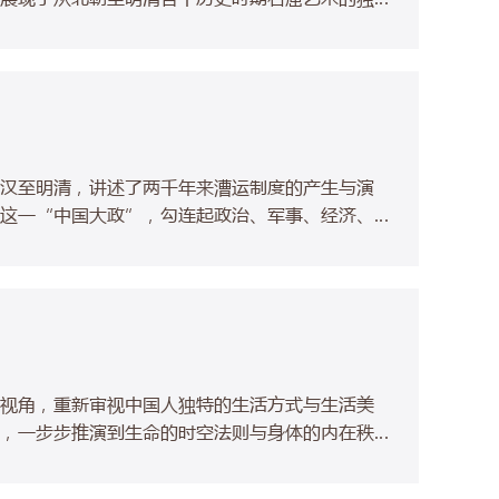
云冈石窟、龙门石窟、大足石刻等著名石窟群的地
掘了石窟艺术中蕴含的宗教思想、社会风貌、文化
汉至明清，讲述了两千年来漕运制度的产生与演
这一“中国大政”，勾连起政治、军事、经济、文
间的复杂互动，并通过对“闹漕”“漕讼”等社会
梳理了漕运与国家的关系，更将视野放在地方，勾
河经济带上的商人等群体形象。书中史料丰富翔
岸社会的多重面相。
视角，重新审视中国人独特的生活方式与生活美
，一步步推演到生命的时空法则与身体的内在秩
有偏性，而生命的智慧，就在于懂得借天地自然之