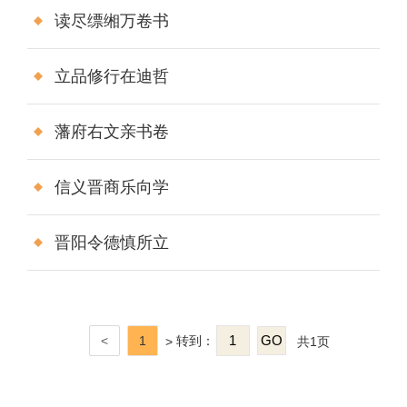
读尽缥缃万卷书
立品修行在迪哲
藩府右文亲书卷
信义晋商乐向学
晋阳令德慎所立
<
1
>
转到：
共1页