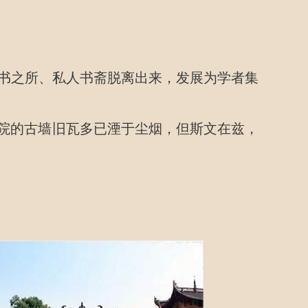
书之所、私人书斋脱离出来，发展为学者集
书院的古墙旧瓦多已湮于尘烟，但斯文在兹，