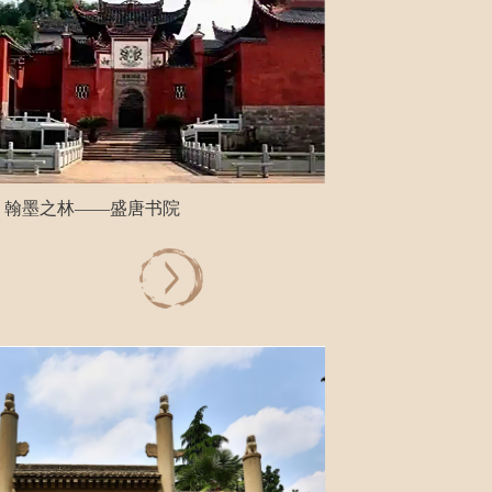
翰墨之林——盛唐书院