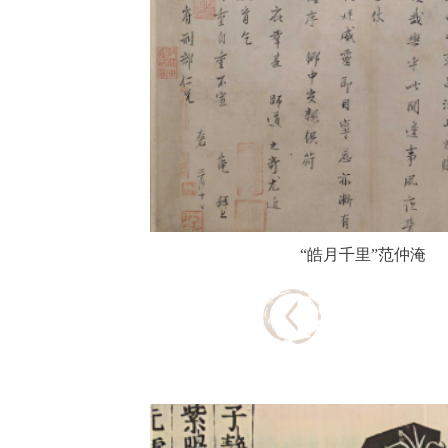
“皓月千里”范仲淹