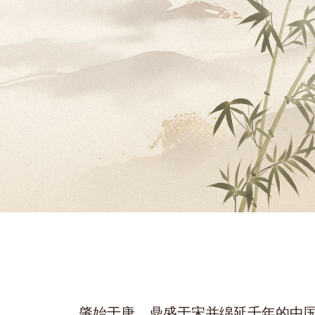
肇始于唐、鼎盛于宋并绵延千年的中